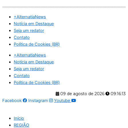
Ir
para
+AlternatiaNews
o
Notícia em Destaque
conteúdo
Seja um redator
Contato
Política de Cookies (BR)
+AlternatiaNews
Notícia em Destaque
Seja um redator
Contato
Política de Cookies (BR)
09 de agosto de 2026
09:16:13
Facebook
Instagram
Youtube
Início
REGIÃO