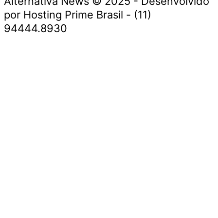
Alternativa News © 2025 - Desenvolvido
por Hosting Prime Brasil - (11)
94444.8930
Economia e Negócios
Educação e Carreiras
Segurança e Justiça
Política
Saúde e Bem-Estar
Meio Ambiente e Sustentabilidade
Economia e Negócios
Educação e Carreiras
Segurança e Justiça
Política
Saúde e Bem-Estar
Meio Ambiente e Sustentabilidade