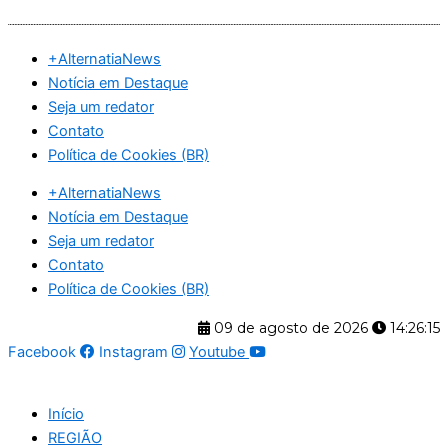
Ir
para
+AlternatiaNews
o
Notícia em Destaque
conteúdo
Seja um redator
Contato
Política de Cookies (BR)
+AlternatiaNews
Notícia em Destaque
Seja um redator
Contato
Política de Cookies (BR)
09 de agosto de 2026
14:26:16
Facebook
Instagram
Youtube
Início
REGIÃO