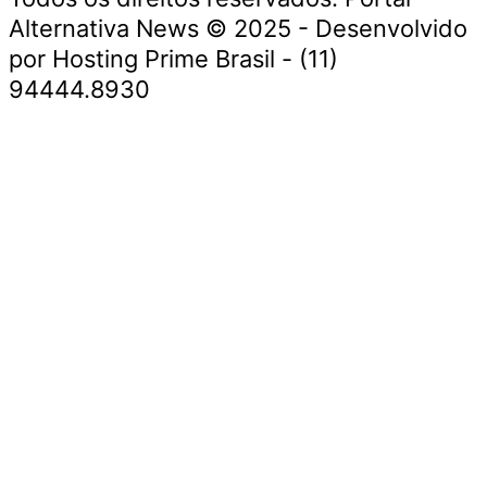
Alternativa News © 2025 - Desenvolvido
por Hosting Prime Brasil - (11)
94444.8930
Economia e Negócios
Educação e Carreiras
Segurança e Justiça
Política
Saúde e Bem-Estar
Meio Ambiente e Sustentabilidade
Economia e Negócios
Educação e Carreiras
Segurança e Justiça
Política
Saúde e Bem-Estar
Meio Ambiente e Sustentabilidade