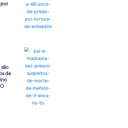
 por
 são
os de
ino
TO