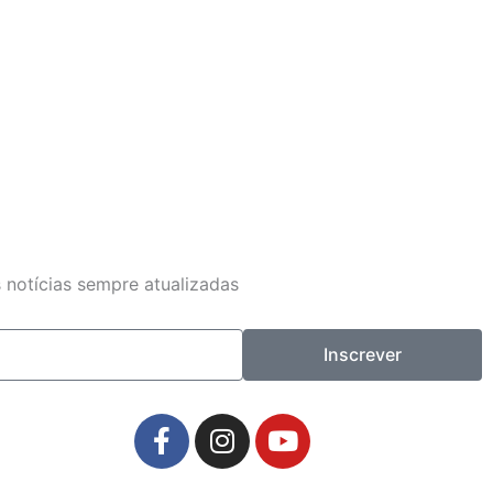
 notícias sempre atualizadas
Inscrever
F
I
Y
a
n
o
c
s
u