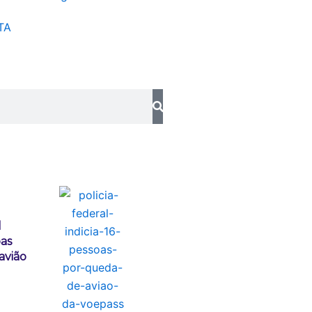
TA
l
oas
avião