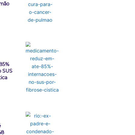
lmão
 85%
o SUS
tica
é
48