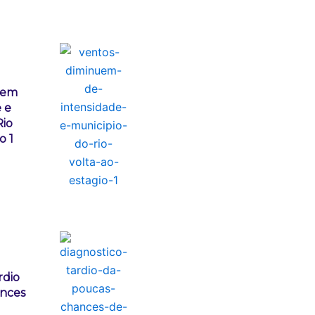
uem
 e
Rio
o 1
rdio
ances