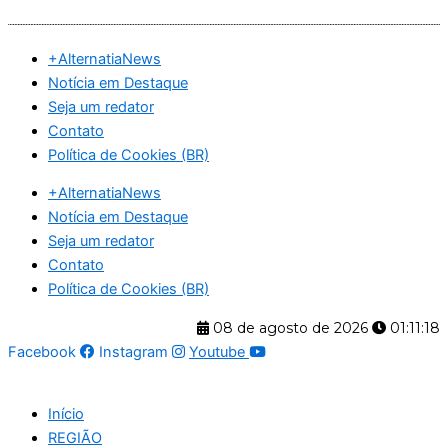
Ir
para
+AlternatiaNews
o
Notícia em Destaque
conteúdo
Seja um redator
Contato
Política de Cookies (BR)
+AlternatiaNews
Notícia em Destaque
Seja um redator
Contato
Política de Cookies (BR)
08 de agosto de 2026
01:11:18
Facebook
Instagram
Youtube
Início
REGIÃO