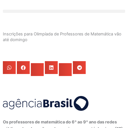
Ir
para
o
conteúdo
Inscrições para Olimpíada de Professores de Matemática vão
até domingo
Os professores de matemática do 6º ao 9º ano das redes