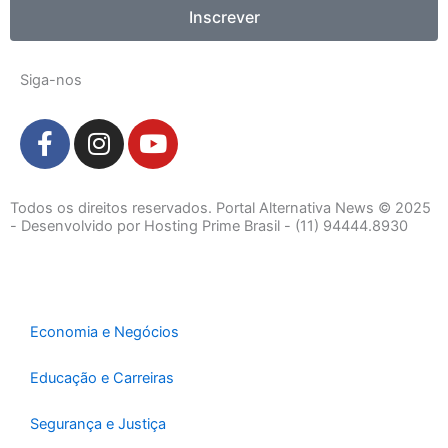
Inscrever
Siga-nos
F
I
Y
a
n
o
c
s
u
e
t
t
Todos os direitos reservados. Portal Alternativa News © 2025
b
a
u
- Desenvolvido por Hosting Prime Brasil - (11) 94444.8930
o
g
b
o
r
e
k
a
-
m
Economia e Negócios
f
Educação e Carreiras
Segurança e Justiça