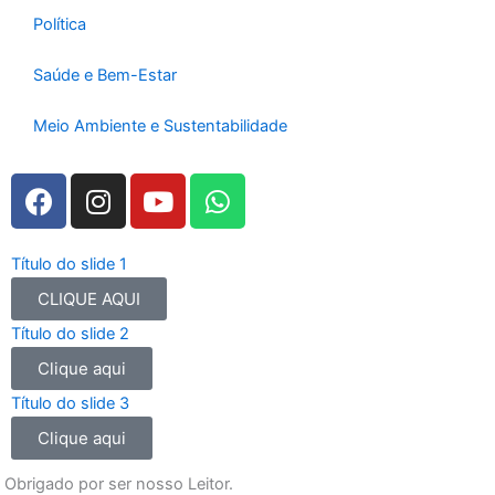
Política
Saúde e Bem-Estar
Meio Ambiente e Sustentabilidade
F
I
Y
W
a
n
o
h
c
s
u
a
e
t
t
t
Título do slide 1
b
a
u
s
CLIQUE AQUI
o
g
b
a
Título do slide 2
o
r
e
p
Clique aqui
k
a
p
m
Título do slide 3
Clique aqui
Obrigado por ser nosso Leitor.