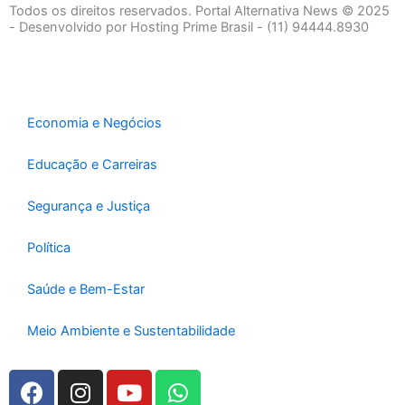
e
t
t
Todos os direitos reservados. Portal Alternativa News © 2025
b
a
u
- Desenvolvido por Hosting Prime Brasil - (11) 94444.8930
o
g
b
o
r
e
k
a
-
m
Economia e Negócios
f
Educação e Carreiras
Segurança e Justiça
Política
Saúde e Bem-Estar
Meio Ambiente e Sustentabilidade
F
I
Y
W
a
n
o
h