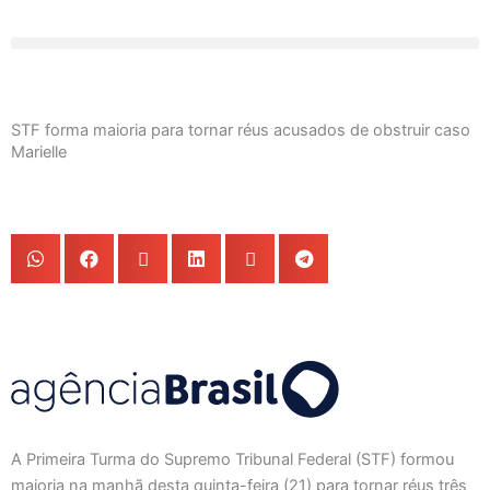
Ir
para
o
conteúdo
STF forma maioria para tornar réus acusados de obstruir caso
Marielle
A Primeira Turma do Supremo Tribunal Federal (STF) formou
maioria na manhã desta quinta-feira (21) para tornar réus três