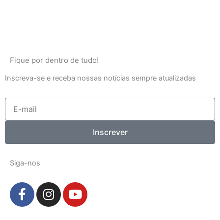
Fique por dentro de tudo!
Inscreva-se e receba nossas notícias sempre atualizadas
E-
mail
Inscrever
Siga-nos
F
I
Y
a
n
o
c
s
u