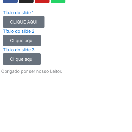
c
s
u
a
e
t
t
t
Título do slide 1
b
a
u
s
CLIQUE AQUI
o
g
b
a
Título do slide 2
o
r
e
p
Clique aqui
k
a
p
m
Título do slide 3
Clique aqui
Obrigado por ser nosso Leitor.