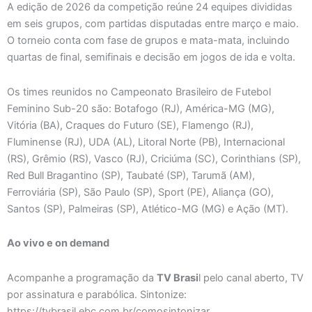
A edição de 2026 da competição reúne 24 equipes divididas
em seis grupos, com partidas disputadas entre março e maio.
O torneio conta com fase de grupos e mata-mata, incluindo
quartas de final, semifinais e decisão em jogos de ida e volta.
Os times reunidos no Campeonato Brasileiro de Futebol
Feminino Sub-20 são: Botafogo (RJ), América-MG (MG),
Vitória (BA), Craques do Futuro (SE), Flamengo (RJ),
Fluminense (RJ), UDA (AL), Litoral Norte (PB), Internacional
(RS), Grêmio (RS), Vasco (RJ), Criciúma (SC), Corinthians (SP),
Red Bull Bragantino (SP), Taubaté (SP), Tarumã (AM),
Ferroviária (SP), São Paulo (SP), Sport (PE), Aliança (GO),
Santos (SP), Palmeiras (SP), Atlético-MG (MG) e Ação (MT).
Ao vivo e on demand
Acompanhe a programação da
TV Brasi
l pelo canal aberto, TV
por assinatura e parabólica. Sintonize:
https://tvbrasil.ebc.com.br/comosintonizar.