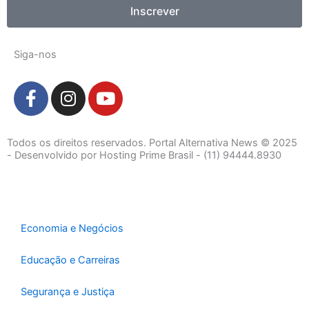
Inscrever
Siga-nos
F
I
Y
a
n
o
c
s
u
e
t
t
Todos os direitos reservados. Portal Alternativa News © 2025
b
a
u
- Desenvolvido por Hosting Prime Brasil - (11) 94444.8930
o
g
b
o
r
e
k
a
-
m
Economia e Negócios
f
Educação e Carreiras
Segurança e Justiça