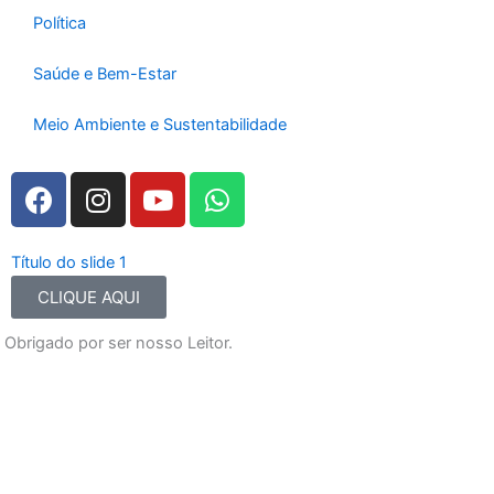
Política
Saúde e Bem-Estar
Meio Ambiente e Sustentabilidade
F
I
Y
W
a
n
o
h
c
s
u
a
e
t
t
t
Título do slide 1
T
b
a
u
s
CLIQUE AQUI
o
g
b
a
Obrigado por ser nosso Leitor.
o
r
e
p
k
a
p
m