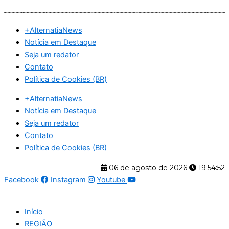
Ir
para
+AlternatiaNews
o
Notícia em Destaque
conteúdo
Seja um redator
Contato
Política de Cookies (BR)
+AlternatiaNews
Notícia em Destaque
Seja um redator
Contato
Política de Cookies (BR)
06 de agosto de 2026
19:54:53
Facebook
Instagram
Youtube
Início
REGIÃO