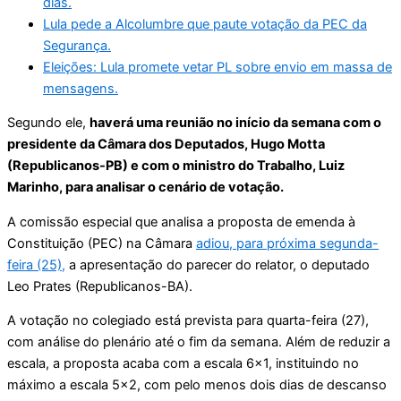
dias.
Lula pede a Alcolumbre que paute votação da PEC da
Segurança.
Eleições: Lula promete vetar PL sobre envio em massa de
mensagens.
Segundo ele,
haverá uma reunião no início da semana com o
presidente da Câmara dos Deputados, Hugo Motta
(Republicanos-PB) e com o ministro do Trabalho, Luiz
Marinho, para analisar o cenário de votação.
A comissão especial que analisa a proposta de emenda à
Constituição (PEC) na Câmara
adiou, para próxima segunda-
feira (25),
a apresentação do parecer do relator, o deputado
Leo Prates (Republicanos-BA).
A votação no colegiado está prevista para quarta-feira (27),
com análise do plenário até o fim da semana. Além de reduzir a
escala, a proposta acaba com a escala 6×1, instituindo no
máximo a escala 5×2, com pelo menos dois dias de descanso