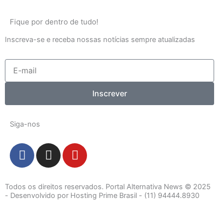
Fique por dentro de tudo!
Inscreva-se e receba nossas notícias sempre atualizadas
E-
mail
Inscrever
Siga-nos
F
I
Y
a
n
o
c
s
u
e
t
t
Todos os direitos reservados. Portal Alternativa News © 2025
b
a
u
- Desenvolvido por Hosting Prime Brasil - (11) 94444.8930
o
g
b