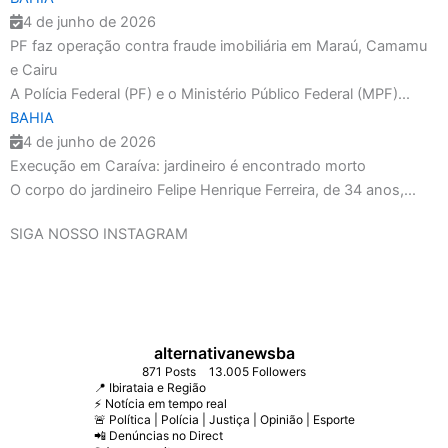
4 de junho de 2026
PF faz operação contra fraude imobiliária em Maraú, Camamu
e Cairu
A Polícia Federal (PF) e o Ministério Público Federal (MPF)...
BAHIA
4 de junho de 2026
Execução em Caraíva: jardineiro é encontrado morto
O corpo do jardineiro Felipe Henrique Ferreira, de 34 anos,...
Grande participação marca o
SIGA NOSSO
INSTAGRAM
primeiro dia do Mutirão de
Oftalmologia em Ibirataia
O primeiro dia do Mutirão de
Oftalmologia "Bom Te Ver", realizado
nesta terça-feira (05), foi marcado
pela grande participação da
💰 ECONOMIA: COPOM DECIDE
🇧🇷 ENQUETE NO STORIES |
alternativanewsba
população de Ibirataia. Desde as
NESTA QUARTA NOVA TAXA DE
ELEIÇÕES 2026
871 Posts
13.005 Followers
primeiras horas da manhã, dezenas
JUROS DO BRASIL
Se a eleição para Presidente da
📍 Ibirataia e Região
de pessoas compareceram ao local
💉🚐 VACIMÓVEL REFORÇA AÇÕES
República fosse hoje, em quem você
⚡ Notícia em tempo real
para realizar consultas e exames
DE SAÚDE DURANTE O MUTIRÃO DE
O Comitê de Política Monetária
votaria?
🚨 Política | Polícia | Justiça | Opinião | Esporte
😂 DESAFIO!
oftalmológicos gratuitos.
OFTALMOLOGIA EM IBIRATAIA
(Copom) do Banco Central se reúne
📲 Denúncias no Direct
nesta quarta-feira (5) para definir o
🟢 Flávio Bolsonaro (PL)