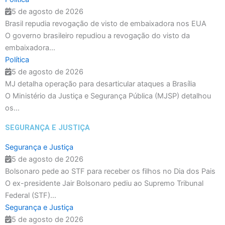
4
13
A Secretaria Municipal de Saúde
Link na Bio e nos Stories.
5 de agosto de 2026
orienta que os pacientes agendados
🔖 Siga @AlternativaNewsBA
para os próximos dias compareçam
Brasil repudia revogação de visto de embaixadora nos EUA
no horário informado, portando seus
#Economia #Copom #Selic
O governo brasileiro repudiou a revogação do visto da
documentos pessoais e cartão do
#BancoCentral #AlternativaNewsBA
SUS, para garantir agilidade no
embaixadora...
atendimento.
Política
4
0
O mutirão representa mais um
5 de agosto de 2026
importante investimento na
MJ detalha operação para desarticular ataques a Brasília
promoção da saúde preventiva,
beneficiando centenas de moradores
O Ministério da Justiça e Segurança Pública (MJSP) detalhou
de Ibirataia com atendimento
os...
oftalmológico gratuito e de
qualidade.
SEGURANÇA E JUSTIÇA
Alternativa News BA – Informação
com credibilidade.
Segurança e Justiça
5 de agosto de 2026
3
0
Bolsonaro pede ao STF para receber os filhos no Dia dos Pais
O ex-presidente Jair Bolsonaro pediu ao Supremo Tribunal
Federal (STF)...
Segurança e Justiça
5 de agosto de 2026