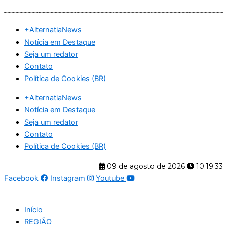
Ir
para
+AlternatiaNews
o
Notícia em Destaque
conteúdo
Seja um redator
Contato
Política de Cookies (BR)
+AlternatiaNews
Notícia em Destaque
Seja um redator
Contato
Política de Cookies (BR)
09 de agosto de 2026
10:19:34
Facebook
Instagram
Youtube
Início
REGIÃO