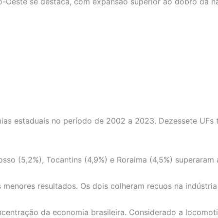
o-Oeste se destaca, com expansão superior ao dobro da na
 estaduais no período de 2002 a 2023. Dezessete UFs tiv
sso (5,2%), Tocantins (4,9%) e Roraima (4,5%) superaram 
os menores resultados. Os dois colheram recuos na indústri
entração da economia brasileira. Considerado a locomotiv