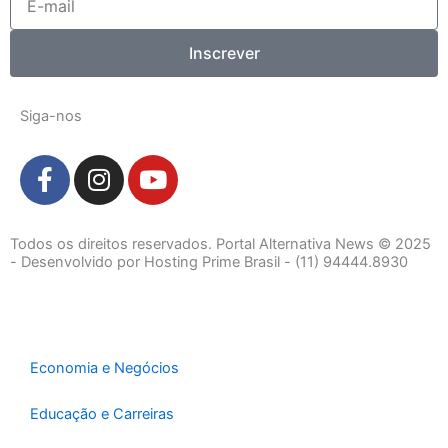
mail
Inscrever
Siga-nos
F
I
Y
a
n
o
c
s
u
e
t
t
Todos os direitos reservados. Portal Alternativa News © 2025
b
a
u
- Desenvolvido por Hosting Prime Brasil - (11) 94444.8930
o
g
b
o
r
e
k
a
-
m
Economia e Negócios
f
Educação e Carreiras