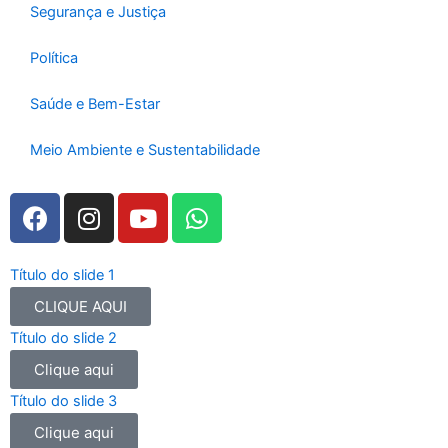
Segurança e Justiça
Política
Saúde e Bem-Estar
Meio Ambiente e Sustentabilidade
F
I
Y
W
a
n
o
h
c
s
u
a
e
t
t
t
Título do slide 1
b
a
u
s
CLIQUE AQUI
o
g
b
a
Título do slide 2
o
r
e
p
Clique aqui
k
a
p
m
Título do slide 3
Clique aqui