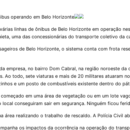
ibus operando em Belo Horizonte
árias linhas de ônibus de Belo Horizonte em operação nes
ieta, uma das concessionárias do transporte coletivo da ca
ageiros de Belo Horizonte, o sistema conta com frota re
a empresa, no bairro Dom Cabral, na região noroeste da c
 Ao todo, sete viaturas e mais de 20 militares atuaram n
zinhos e um posto de combustíveis existente dentro do pát
er começado em uma área de vegetação ou em um lote vago
 local conseguiram sair em segurança. Ninguém ficou ferid
rea realizando o trabalho de rescaldo. A Polícia Civil ab
ompanha os impactos da ocorrência na operação do transpo