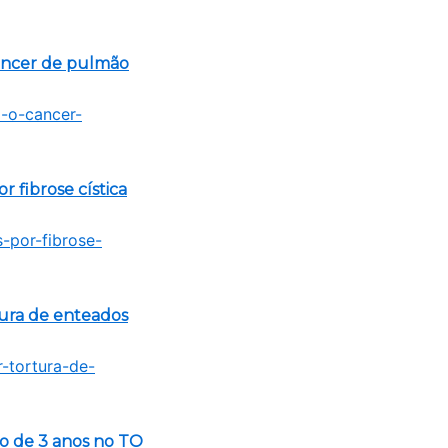
câncer de pulmão
 fibrose cística
tura de enteados
no de 3 anos no TO