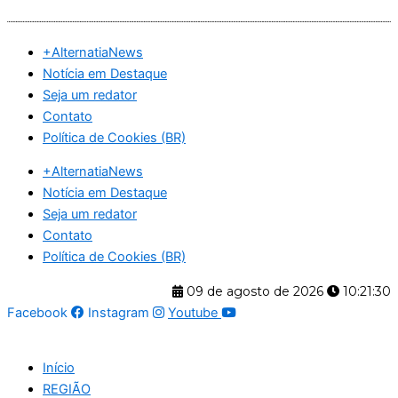
Ir
para
+AlternatiaNews
o
Notícia em Destaque
conteúdo
Seja um redator
Contato
Política de Cookies (BR)
+AlternatiaNews
Notícia em Destaque
Seja um redator
Contato
Política de Cookies (BR)
09 de agosto de 2026
10:21:31
Facebook
Instagram
Youtube
Início
REGIÃO