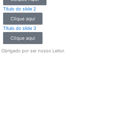
o
g
b
a
Título do slide 2
o
r
e
p
Clique aqui
k
a
p
m
Título do slide 3
Clique aqui
Obrigado por ser nosso Leitor.