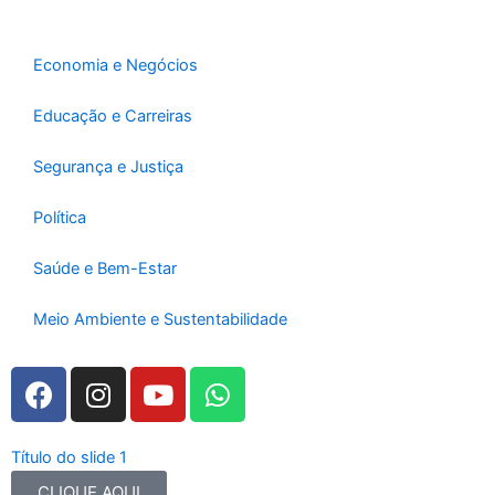
o
r
e
k
a
-
m
Economia e Negócios
f
Educação e Carreiras
Segurança e Justiça
Política
Saúde e Bem-Estar
Meio Ambiente e Sustentabilidade
F
I
Y
W
a
n
o
h
c
s
u
a
e
t
t
t
Título do slide 1
b
a
u
s
CLIQUE AQUI