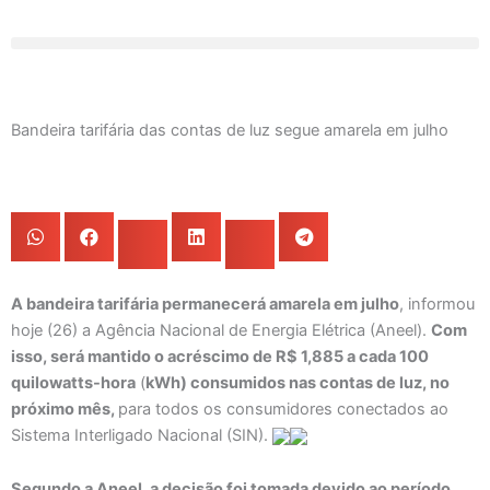
Ir
para
o
conteúdo
Bandeira tarifária das contas de luz segue amarela em julho
A bandeira tarifária permanecerá amarela em julho
, informou
hoje (26) a Agência Nacional de Energia Elétrica (Aneel).
Com
isso, será mantido o acréscimo de R$ 1,885 a cada 100
quilowatts-hora
(
kWh) consumidos nas contas de luz, no
próximo mês,
para todos os consumidores conectados ao
Sistema Interligado Nacional (SIN).
Segundo a Aneel, a decisão foi tomada devido ao período