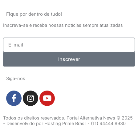
Fique por dentro de tudo!
Inscreva-se e receba nossas notícias sempre atualizadas
E-
mail
Inscrever
Siga-nos
F
I
Y
a
n
o
c
s
u
e
t
t
Todos os direitos reservados. Portal Alternativa News © 2025
b
a
u
- Desenvolvido por Hosting Prime Brasil - (11) 94444.8930
o
g
b