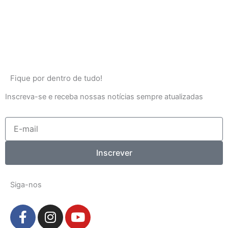
Fique por dentro de tudo!
Inscreva-se e receba nossas notícias sempre atualizadas
E-
mail
Inscrever
Siga-nos
F
I
Y
a
n
o