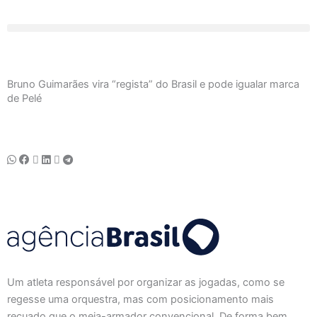
Ir
para
o
conteúdo
Bruno Guimarães vira “regista” do Brasil e pode igualar marca
de Pelé
Um atleta responsável por organizar as jogadas, como se
regesse uma orquestra, mas com posicionamento mais
recuado que o meia-armador convencional. De forma bem