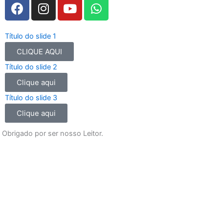
F
I
Y
W
a
n
o
h
c
s
u
a
e
t
t
t
Título do slide 1
b
a
u
s
CLIQUE AQUI
o
g
b
a
Título do slide 2
o
r
e
p
Clique aqui
k
a
p
m
Título do slide 3
Clique aqui
Obrigado por ser nosso Leitor.