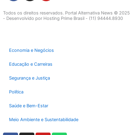
c
s
u
e
t
t
Todos os direitos reservados. Portal Alternativa News © 2025
b
a
u
- Desenvolvido por Hosting Prime Brasil - (11) 94444.8930
o
g
b
o
r
e
k
a
-
m
Economia e Negócios
f
Educação e Carreiras
Segurança e Justiça
Política
Saúde e Bem-Estar
Meio Ambiente e Sustentabilidade