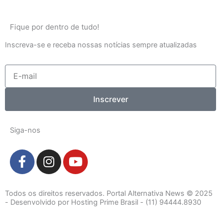
Fique por dentro de tudo!
Inscreva-se e receba nossas notícias sempre atualizadas
E-
mail
Inscrever
Siga-nos
F
I
Y
a
n
o
c
s
u
e
t
t
Todos os direitos reservados. Portal Alternativa News © 2025
b
a
u
- Desenvolvido por Hosting Prime Brasil - (11) 94444.8930
o
g
b