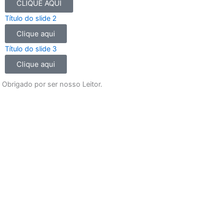
b
a
u
s
CLIQUE AQUI
o
g
b
a
Título do slide 2
o
r
e
p
Clique aqui
k
a
p
m
Título do slide 3
Clique aqui
Obrigado por ser nosso Leitor.