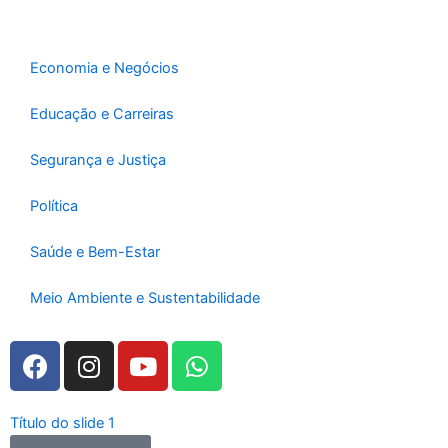
o
r
e
k
a
-
m
Economia e Negócios
f
Educação e Carreiras
Segurança e Justiça
Política
Saúde e Bem-Estar
Meio Ambiente e Sustentabilidade
F
I
Y
W
a
n
o
h
c
s
u
a
e
t
t
t
Título do slide 1