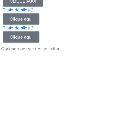
b
a
u
s
CLIQUE AQUI
o
g
b
a
Título do slide 2
o
r
e
p
Clique aqui
k
a
p
m
Título do slide 3
Clique aqui
Obrigado por ser nosso Leitor.