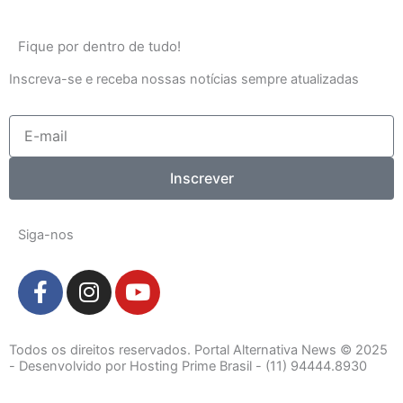
Fique por dentro de tudo!
Inscreva-se e receba nossas notícias sempre atualizadas
E-
mail
Inscrever
Siga-nos
F
I
Y
a
n
o
c
s
u
e
t
t
Todos os direitos reservados. Portal Alternativa News © 2025
b
a
u
- Desenvolvido por Hosting Prime Brasil - (11) 94444.8930
o
g
b