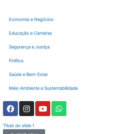
o
r
e
k
a
-
m
Economia e Negócios
f
Educação e Carreiras
Segurança e Justiça
Política
Saúde e Bem-Estar
Meio Ambiente e Sustentabilidade
F
I
Y
W
a
n
o
h
c
s
u
a
e
t
t
t
Título do slide 1