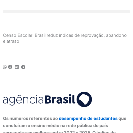
Ir
para
o
conteúdo
Censo Escolar: Brasil reduz índices de reprovação, abandono
e atraso
Os números referentes ao
desempenho de estudantes
que
concluíram o ensino médio na rede pública do país
apresentaram melhora entre 2022 e 2025. O índice de