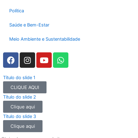
Política
Saúde e Bem-Estar
Meio Ambiente e Sustentabilidade
F
I
Y
W
a
n
o
h
c
s
u
a
e
t
t
t
Título do slide 1
b
a
u
s
CLIQUE AQUI
o
g
b
a
Título do slide 2
o
r
e
p
Clique aqui
k
a
p
m
Título do slide 3
Clique aqui