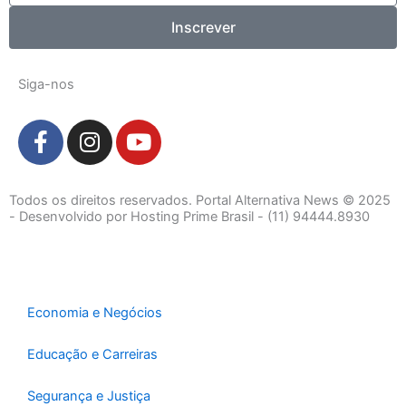
Inscrever
Siga-nos
F
I
Y
a
n
o
c
s
u
e
t
t
Todos os direitos reservados. Portal Alternativa News © 2025
b
a
u
- Desenvolvido por Hosting Prime Brasil - (11) 94444.8930
o
g
b
o
r
e
k
a
-
m
Economia e Negócios
f
Educação e Carreiras
Segurança e Justiça