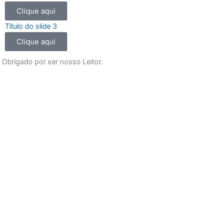
o
r
e
p
Clique aqui
k
a
p
m
Título do slide 3
Clique aqui
Obrigado por ser nosso Leitor.