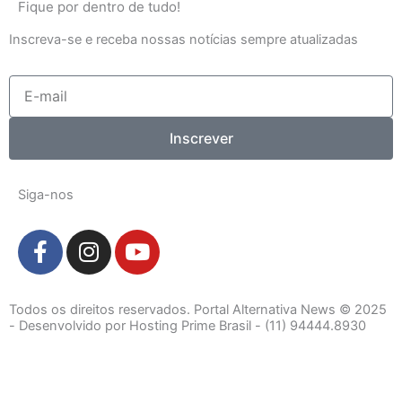
Fique por dentro de tudo!
Inscreva-se e receba nossas notícias sempre atualizadas
E-
mail
Inscrever
Siga-nos
F
I
Y
a
n
o
c
s
u
e
t
t
Todos os direitos reservados. Portal Alternativa News © 2025
b
a
u
- Desenvolvido por Hosting Prime Brasil - (11) 94444.8930
o
g
b
o
r
e
k
a