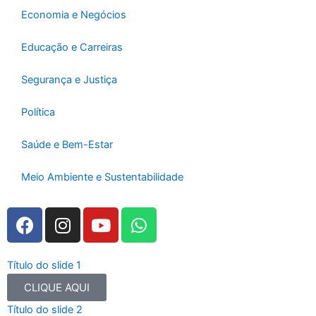
-
m
Economia e Negócios
f
Educação e Carreiras
Segurança e Justiça
Política
Saúde e Bem-Estar
Meio Ambiente e Sustentabilidade
F
I
Y
W
a
n
o
h
c
s
u
a
e
t
t
t
Título do slide 1
b
a
u
s
CLIQUE AQUI
o
g
b
a
Título do slide 2