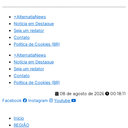
Ir
para
+AlternatiaNews
o
Notícia em Destaque
conteúdo
Seja um redator
Contato
Política de Cookies (BR)
+AlternatiaNews
Notícia em Destaque
Seja um redator
Contato
Política de Cookies (BR)
08 de agosto de 2026
00:18:11
Facebook
Instagram
Youtube
Início
REGIÃO