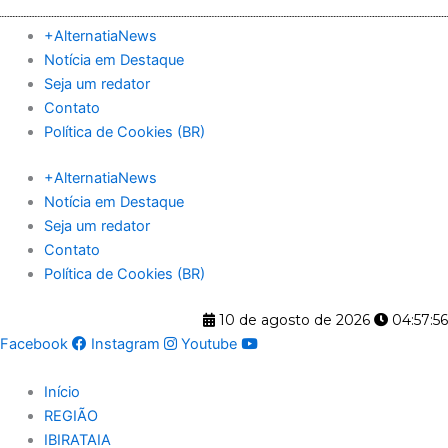
Ir
para
+AlternatiaNews
o
Notícia em Destaque
conteúdo
Seja um redator
Contato
Política de Cookies (BR)
+AlternatiaNews
Notícia em Destaque
Seja um redator
Contato
Política de Cookies (BR)
10 de agosto de 2026
04:57:57
Facebook
Instagram
Youtube
Início
REGIÃO
IBIRATAIA