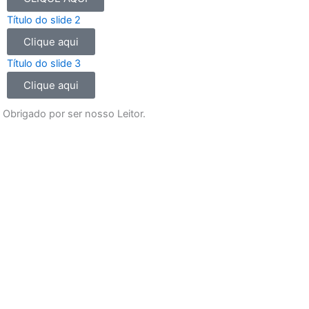
o
g
b
a
Título do slide 2
o
r
e
p
Clique aqui
k
a
p
m
Título do slide 3
Clique aqui
Obrigado por ser nosso Leitor.