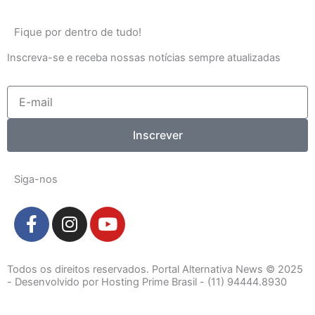
Fique por dentro de tudo!
Inscreva-se e receba nossas notícias sempre atualizadas
E-
mail
Inscrever
Siga-nos
F
I
Y
a
n
o
c
s
u
e
t
t
Todos os direitos reservados. Portal Alternativa News © 2025
b
a
u
- Desenvolvido por Hosting Prime Brasil - (11) 94444.8930
o
g
b