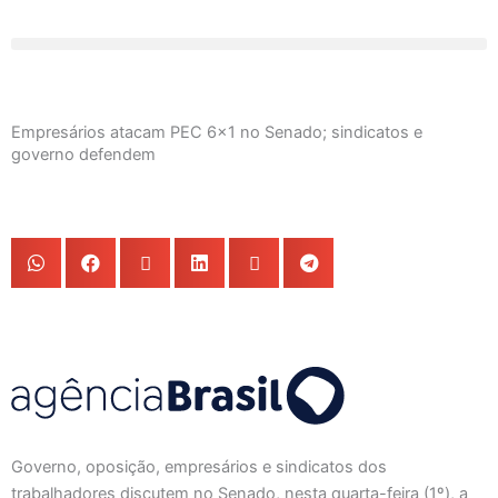
Ir
para
o
conteúdo
Empresários atacam PEC 6×1 no Senado; sindicatos e
governo defendem
Governo, oposição, empresários e sindicatos dos
trabalhadores discutem no Senado, nesta quarta-feira (1º), a