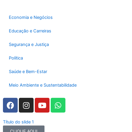
o
r
e
k
a
-
m
Economia e Negócios
f
Educação e Carreiras
Segurança e Justiça
Política
Saúde e Bem-Estar
Meio Ambiente e Sustentabilidade
F
I
Y
W
a
n
o
h
c
s
u
a
e
t
t
t
Título do slide 1
b
a
u
s
CLIQUE AQUI