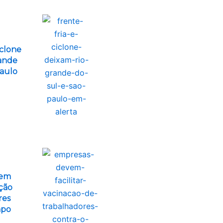
iclone
ande
Paulo
vem
ação
res
mpo