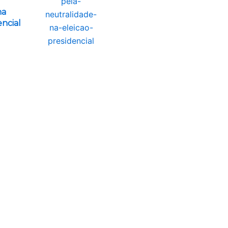
na
encial