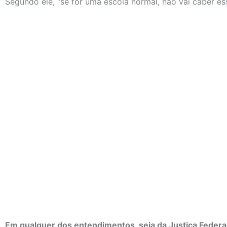
Segundo ele, “se for uma escola normal, não vai caber es
Em qualquer dos entendimentos, seja da Justiça Federal 