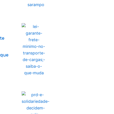
ete
o que