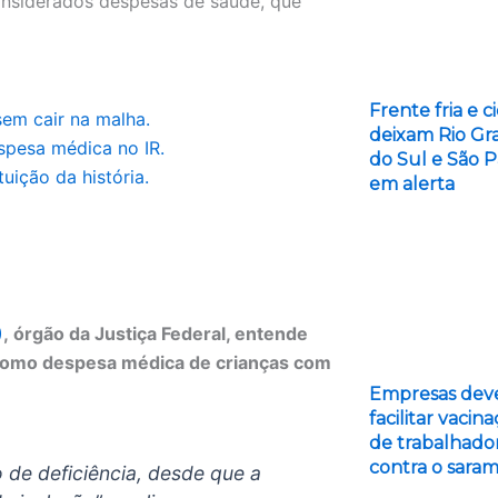
onsiderados despesas de saúde, que
Frente fria e c
em cair na malha.
deixam Rio Gr
pesa médica no IR.
do Sul e São 
uição da história.
em alerta
)
, órgão da Justiça Federal, entende
 como despesa médica de crianças com
Empresas de
facilitar vacin
de trabalhado
contra o sara
 de deficiência, desde que a