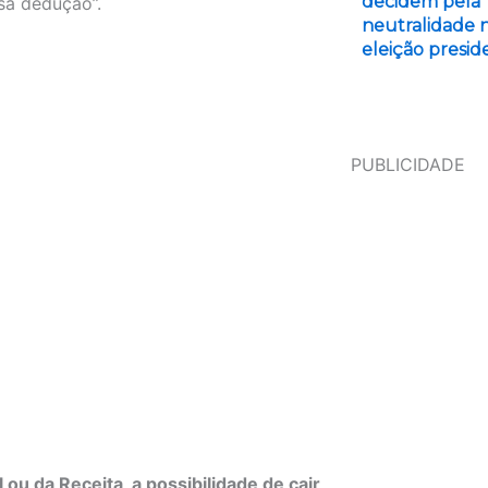
decidem pela
sa dedução”.
neutralidade 
eleição presid
PUBLICIDADE
ou da Receita, a possibilidade de cair