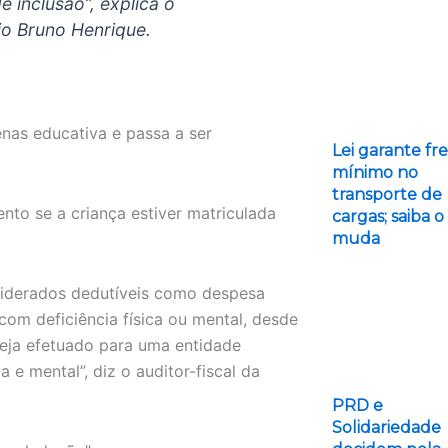
e inclusão”, explica o
io Bruno Henrique.
enas educativa e passa a ser
Lei garante fr
mínimo no
transporte de
nto se a criança estiver matriculada
cargas; saiba 
muda
nsiderados dedutíveis como despesa
om deficiência física ou mental, desde
eja efetuado para uma entidade
 e mental”, diz o auditor-fiscal da
PRD e
Solidariedade