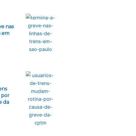
ve nas
s em
ens
 por
e da