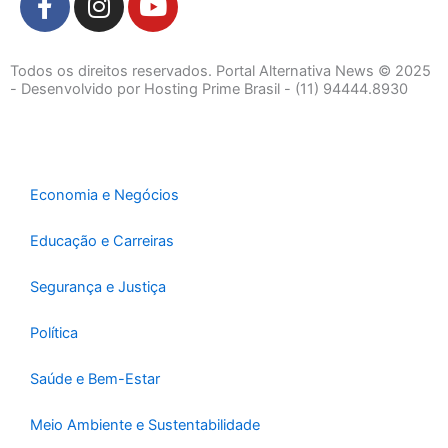
a
n
o
c
s
u
e
t
t
Todos os direitos reservados. Portal Alternativa News © 2025
b
a
u
- Desenvolvido por Hosting Prime Brasil - (11) 94444.8930
o
g
b
o
r
e
k
a
-
m
Economia e Negócios
f
Educação e Carreiras
Segurança e Justiça
Política
Saúde e Bem-Estar
Meio Ambiente e Sustentabilidade