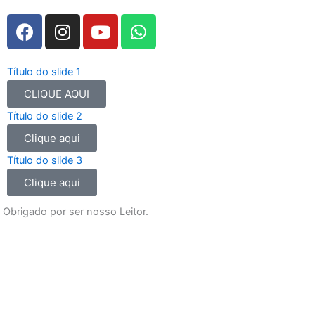
F
I
Y
W
a
n
o
h
c
s
u
a
e
t
t
t
Título do slide 1
b
a
u
s
CLIQUE AQUI
o
g
b
a
Título do slide 2
o
r
e
p
Clique aqui
k
a
p
m
Título do slide 3
Clique aqui
Obrigado por ser nosso Leitor.