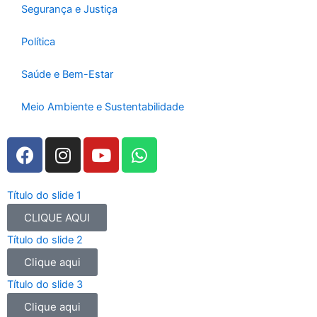
Segurança e Justiça
Política
Saúde e Bem-Estar
Meio Ambiente e Sustentabilidade
F
I
Y
W
a
n
o
h
c
s
u
a
e
t
t
t
Título do slide 1
b
a
u
s
CLIQUE AQUI
o
g
b
a
Título do slide 2
o
r
e
p
Clique aqui
k
a
p
m
Título do slide 3
Clique aqui