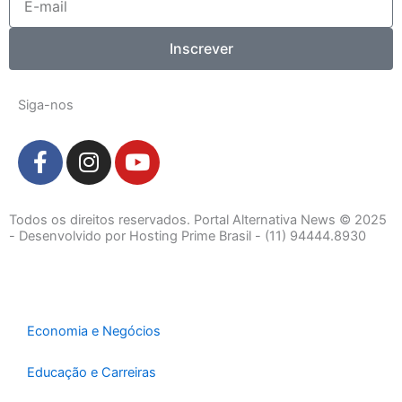
mail
Inscrever
Siga-nos
F
I
Y
a
n
o
c
s
u
e
t
t
Todos os direitos reservados. Portal Alternativa News © 2025
b
a
u
- Desenvolvido por Hosting Prime Brasil - (11) 94444.8930
o
g
b
o
r
e
k
a
-
m
Economia e Negócios
f
Educação e Carreiras