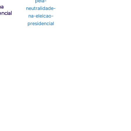
na
encial