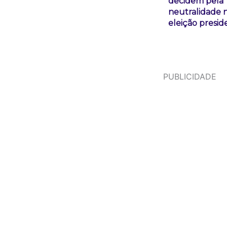
decidem pela
neutralidade 
eleição presid
PUBLICIDADE