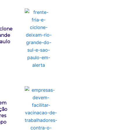
iclone
ande
Paulo
vem
ação
res
mpo