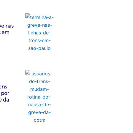
ve nas
s em
ens
 por
e da