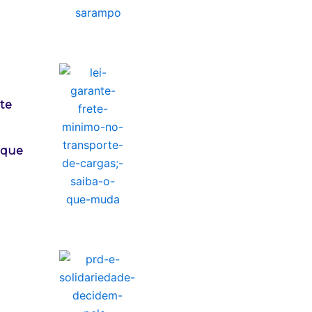
ete
o que