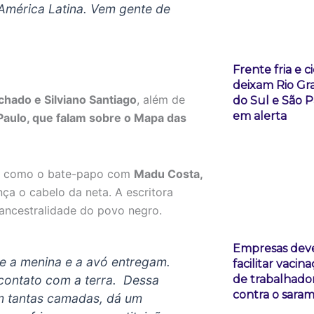
 América Latina. Vem gente de
Frente fria e c
deixam Rio Gr
hado e Silviano Santiago
, além de
do Sul e São 
em alerta
Paulo, que falam sobre o Mapa das
des como o bate-papo com
Madu Costa,
ça o cabelo da neta. A escritora
a ancestralidade do povo negro.
Empresas de
e a menina e a avó entregam.
facilitar vacin
de trabalhado
 contato com a terra. Dessa
contra o sara
em tantas camadas, dá um