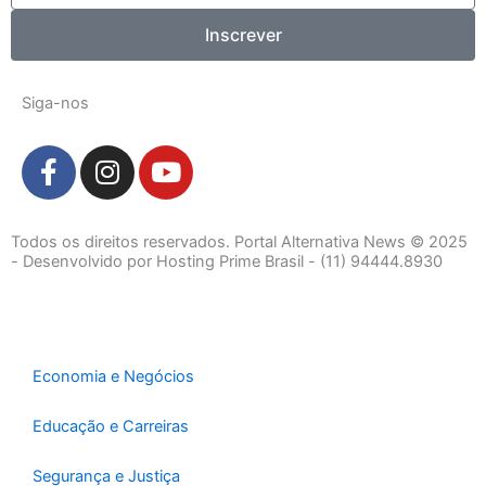
Inscrever
Siga-nos
F
I
Y
a
n
o
c
s
u
e
t
t
Todos os direitos reservados. Portal Alternativa News © 2025
b
a
u
- Desenvolvido por Hosting Prime Brasil - (11) 94444.8930
o
g
b
o
r
e
k
a
-
m
Economia e Negócios
f
Educação e Carreiras
Segurança e Justiça