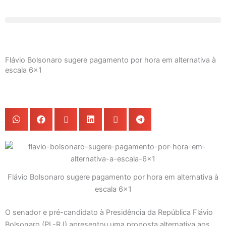
Ir
para
o
conteúdo
Flávio Bolsonaro sugere pagamento por hora em alternativa à
escala 6×1
Flávio Bolsonaro sugere pagamento por hora em alternativa à
escala 6×1
O senador e pré-candidato à Presidência da República Flávio
Bolsonaro (PL-RJ) apresentou uma proposta alternativa aos