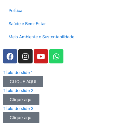
Política
Saúde e Bem-Estar
Meio Ambiente e Sustentabilidade
F
I
Y
W
a
n
o
h
c
s
u
a
e
t
t
t
Título do slide 1
b
a
u
s
CLIQUE AQUI
o
g
b
a
Título do slide 2
o
r
e
p
Clique aqui
k
a
p
m
Título do slide 3
Clique aqui