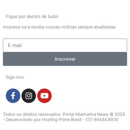
Fique por dentro de tudo!
Inscreva-se e receba nossas notícias sempre atualizadas
E-
mail
Inscrever
Siga-nos
F
I
Y
a
n
o
c
s
u
e
t
t
Todos os direitos reservados. Portal Alternativa News © 2025
b
a
u
- Desenvolvido por Hosting Prime Brasil - (11) 94444.8930
o
g
b