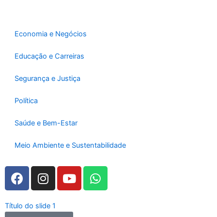
o
r
e
k
a
-
m
Economia e Negócios
f
Educação e Carreiras
Segurança e Justiça
Política
Saúde e Bem-Estar
Meio Ambiente e Sustentabilidade
F
I
Y
W
a
n
o
h
c
s
u
a
e
t
t
t
Título do slide 1