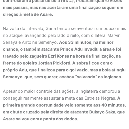
controlaram a posse de bola (63%), trocaram quatro vezes
mais passes, mas não acertaram uma finalização sequer em
direção à meta de Asare.
Na volta do intervalo, Gana tentou se aventurar um pouco mais
no ataque, avançando pelo lado direito, com o lateral Marvin
Senaya e Antoine Semenyo.
Aos 33 minutos, na melhor
chance, o também atacante Prince Adu invadiu a área e foi
travado pelo zagueiro Ezri Konsa na hora da finalização, na
frente do goleiro Jordan Pickford. A sobra ficou com o
próprio Adu, que finalizou para o gol vazio, mas a bola atingiu
Semenyo, que, sem querer, acabou “salvando” os ingleses.
Apesar do maior controle das ações, a Inglaterra demorou a
conseguir realmente assustar a meta das Estrelas Negras.
A
primeira grande oportunidade veio somente aos 40 minutos,
em chute cruzado pela direita do atacante Bukayo Saka, que
Asare salvou com a ponta dos dedos.