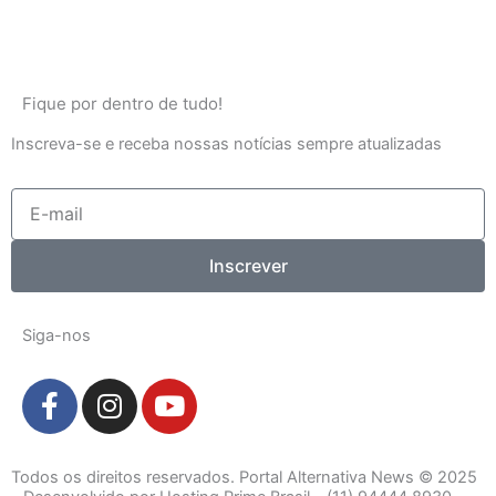
Fique por dentro de tudo!
Inscreva-se e receba nossas notícias sempre atualizadas
E-
mail
Inscrever
Siga-nos
F
I
Y
a
n
o
c
s
u
e
t
t
Todos os direitos reservados. Portal Alternativa News © 2025