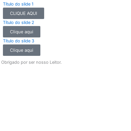
e
t
t
t
Título do slide 1
b
a
u
s
CLIQUE AQUI
o
g
b
a
Título do slide 2
o
r
e
p
Clique aqui
k
a
p
m
Título do slide 3
Clique aqui
Obrigado por ser nosso Leitor.