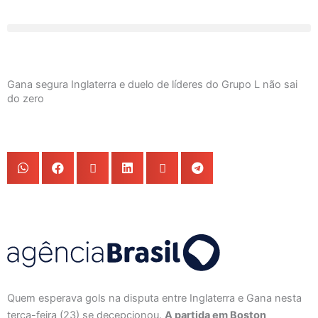
Ir
para
o
conteúdo
Gana segura Inglaterra e duelo de líderes do Grupo L não sai
do zero
Quem esperava gols na disputa entre Inglaterra e Gana nesta
terça-feira (23) se decepcionou.
A partida em Boston