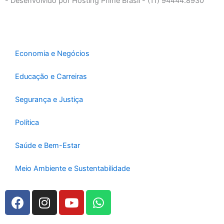
b
a
u
- Desenvolvido por Hosting Prime Brasil - (11) 94444.8930
o
g
b
o
r
e
k
a
-
m
Economia e Negócios
f
Educação e Carreiras
Segurança e Justiça
Política
Saúde e Bem-Estar
Meio Ambiente e Sustentabilidade
F
I
Y
W
a
n
o
h
c
s
u
a