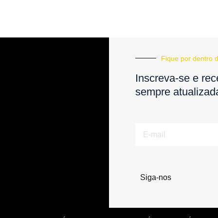
Fique por dentro d
Inscreva-se e rec
sempre atualizad
E-
mail
Siga-nos