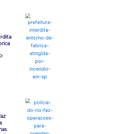
rdita
rica
P
faz
a
nas