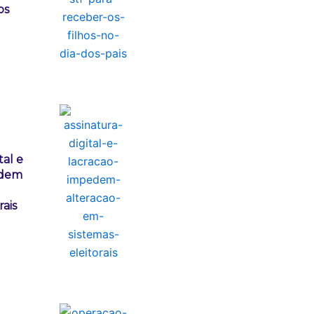
os
tal e
edem
rais