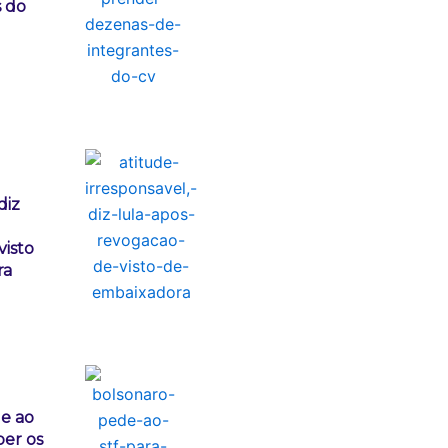
s do
diz
visto
ra
e ao
ber os