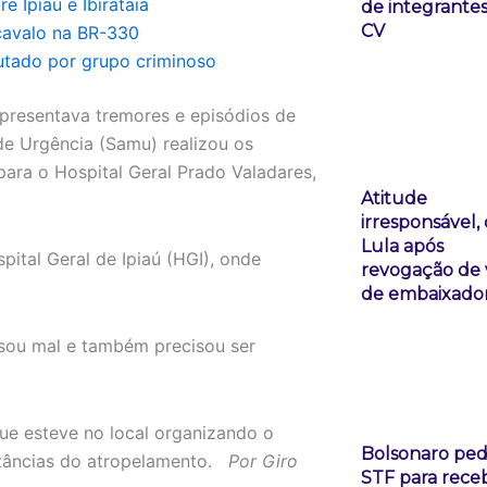
 Ipiaú e Ibirataia
de integrante
CV
 cavalo na BR-330
cutado por grupo criminoso
apresentava tremores e episódios de
e Urgência (Samu) realizou os
para o Hospital Geral Prado Valadares,
Atitude
irresponsável, 
Lula após
pital Geral de Ipiaú (HGI), onde
revogação de 
de embaixado
ssou mal e também precisou ser
 que esteve no local organizando o
Bolsonaro ped
nstâncias do atropelamento.
Por Giro
STF para rece