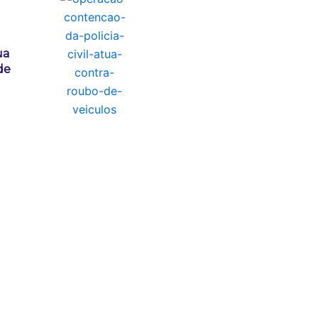
ua
de