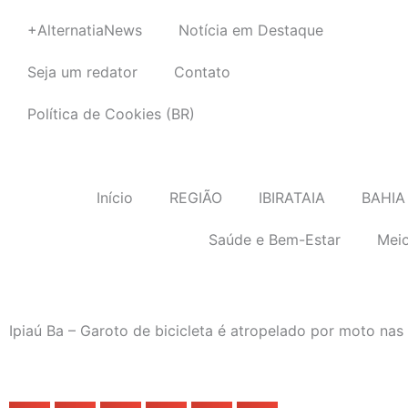
Ir
+AlternatiaNews
Notícia em Destaque
para
o
Seja um redator
Contato
conteúdo
Política de Cookies (BR)
Início
REGIÃO
IBIRATAIA
BAHIA
Saúde e Bem-Estar
Meio
Ipiaú Ba – Garoto de bicicleta é atropelado por moto na