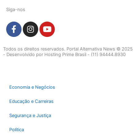
Siga-nos
F
I
Y
a
n
o
c
s
u
e
t
t
Todos os direitos reservados. Portal Alternativa News © 2025
b
a
u
- Desenvolvido por Hosting Prime Brasil - (11) 94444.8930
o
g
b
o
r
e
k
a
-
m
Economia e Negócios
f
Educação e Carreiras
Segurança e Justiça
Política