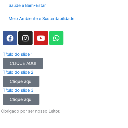
Saúde e Bem-Estar
Meio Ambiente e Sustentabilidade
F
I
Y
W
a
n
o
h
c
s
u
a
e
t
t
t
Título do slide 1
b
a
u
s
CLIQUE AQUI
o
g
b
a
Título do slide 2
o
r
e
p
Clique aqui
k
a
p
m
Título do slide 3
Clique aqui
Obrigado por ser nosso Leitor.