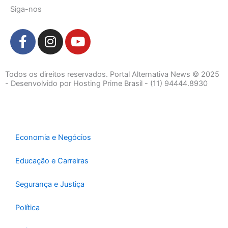
Siga-nos
F
I
Y
a
n
o
c
s
u
e
t
t
Todos os direitos reservados. Portal Alternativa News © 2025
b
a
u
- Desenvolvido por Hosting Prime Brasil - (11) 94444.8930
o
g
b
o
r
e
k
a
-
m
Economia e Negócios
f
Educação e Carreiras
Segurança e Justiça
Política