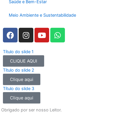
Saúde e Bem-Estar
Meio Ambiente e Sustentabilidade
F
I
Y
W
a
n
o
h
c
s
u
a
e
t
t
t
Título do slide 1
b
a
u
s
CLIQUE AQUI
o
g
b
a
Título do slide 2
o
r
e
p
Clique aqui
k
a
p
m
Título do slide 3
Clique aqui
Obrigado por ser nosso Leitor.