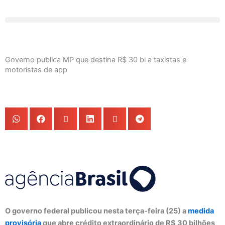
Ir
para
o
conteúdo
Governo publica MP que destina R$ 30 bi a taxistas e
motoristas de app
O governo federal publicou nesta terça-feira (25) a
medida
provisória
que abre crédito extraordinário de R$ 30 bilhões