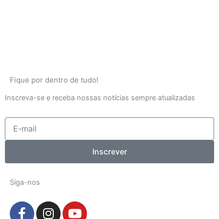
Fique por dentro de tudo!
Inscreva-se e receba nossas notícias sempre atualizadas
E-
mail
Inscrever
Siga-nos
F
I
Y
a
n
o