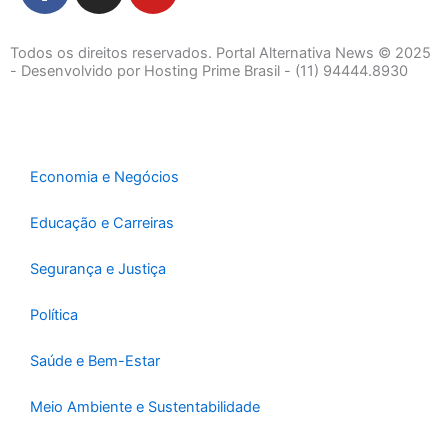
c
s
u
e
t
t
Todos os direitos reservados. Portal Alternativa News © 2025
b
a
u
- Desenvolvido por Hosting Prime Brasil - (11) 94444.8930
o
g
b
o
r
e
k
a
-
m
Economia e Negócios
f
Educação e Carreiras
Segurança e Justiça
Política
Saúde e Bem-Estar
Meio Ambiente e Sustentabilidade