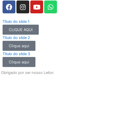
F
I
Y
W
a
n
o
h
c
s
u
a
e
t
t
t
Título do slide 1
b
a
u
s
CLIQUE AQUI
o
g
b
a
Título do slide 2
o
r
e
p
Clique aqui
k
a
p
m
Título do slide 3
Clique aqui
Obrigado por ser nosso Leitor.