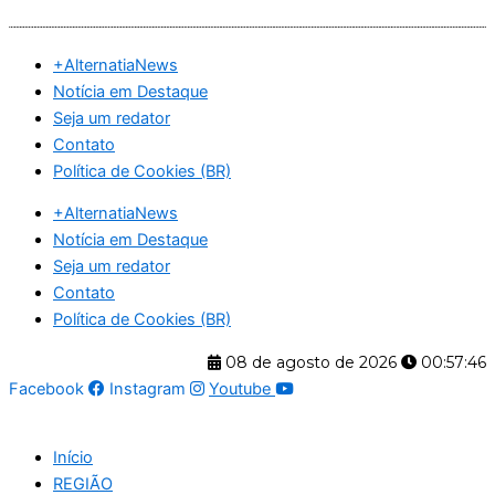
Ir
para
+AlternatiaNews
o
Notícia em Destaque
conteúdo
Seja um redator
Contato
Política de Cookies (BR)
+AlternatiaNews
Notícia em Destaque
Seja um redator
Contato
Política de Cookies (BR)
08 de agosto de 2026
00:57:47
Facebook
Instagram
Youtube
Início
REGIÃO