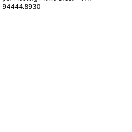
94444.8930
Economia e Negócios
Educação e Carreiras
Segurança e Justiça
Política
Saúde e Bem-Estar
Meio Ambiente e Sustentabilidade
Economia e Negócios
Educação e Carreiras
Segurança e Justiça
Política
Saúde e Bem-Estar
Meio Ambiente e Sustentabilidade
Facebook
Instagram
Youtube
Whatsapp
Título do slide 1