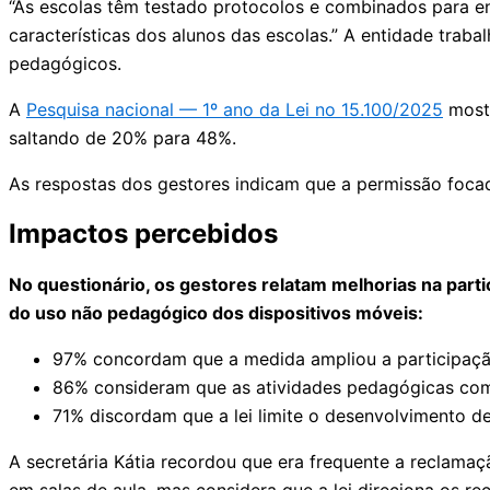
“As escolas têm testado protocolos e combinados para e
características dos alunos das escolas.” A entidade traba
pedagógicos.
A
Pesquisa nacional — 1º ano da Lei no 15.100/2025
mostr
saltando de 20% para 48%.
As respostas dos gestores indicam que a permissão focad
Impactos percebidos
No questionário, os gestores relatam melhorias na part
do uso não pedagógi­co dos dispositivos móveis:
97% concordam que a medida ampliou a participação
86% consideram que as atividades pedagógicas com 
71% discordam que a lei limite o desenvolvimento de
A secretária Kátia recordou que era frequente a reclama
em salas de aula, mas considera que a lei direciona os r