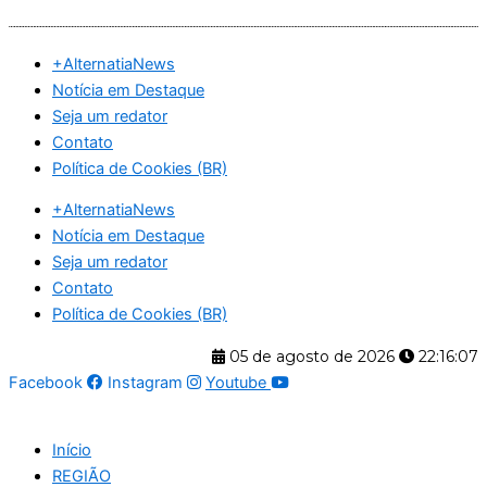
Ir
para
+AlternatiaNews
o
Notícia em Destaque
conteúdo
Seja um redator
Contato
Política de Cookies (BR)
+AlternatiaNews
Notícia em Destaque
Seja um redator
Contato
Política de Cookies (BR)
05 de agosto de 2026
22:16:08
Facebook
Instagram
Youtube
Início
REGIÃO