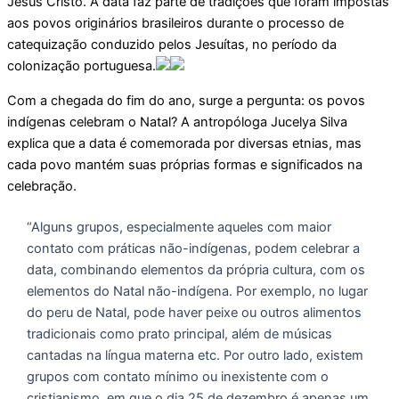
Jesus Cristo. A data faz parte de tradições que foram impostas
aos povos originários brasileiros durante o processo de
catequização conduzido pelos Jesuítas, no período da
colonização portuguesa.
Com a chegada do fim do ano, surge a pergunta: os povos
indígenas celebram o Natal? A antropóloga Jucelya Silva
explica que a data é comemorada por diversas etnias, mas
cada povo mantém suas próprias formas e significados na
celebração.
“Alguns grupos, especialmente aqueles com maior
contato com práticas não-indígenas, podem celebrar a
data, combinando elementos da própria cultura, com os
elementos do Natal não-indígena. Por exemplo, no lugar
do peru de Natal, pode haver peixe ou outros alimentos
tradicionais como prato principal, além de músicas
cantadas na língua materna etc. Por outro lado, existem
grupos com contato mínimo ou inexistente com o
cristianismo, em que o dia 25 de dezembro é apenas um