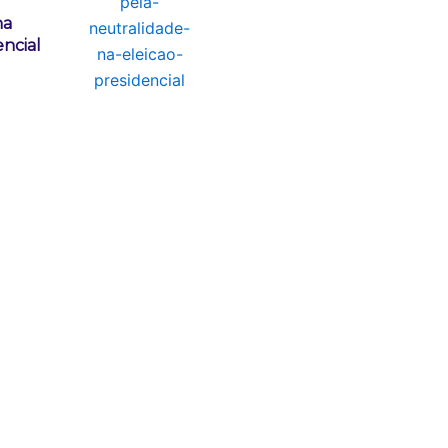
na
encial