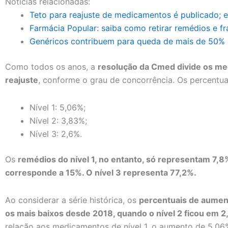
Notícias relacionadas:
Teto para reajuste de medicamentos é publicado; 
Farmácia Popular: saiba como retirar remédios e fra
Genéricos contribuem para queda de mais de 50% 
Como todos os anos, a
resolução da Cmed divide os me
reajuste
, conforme o grau de concorrência. Os percentua
Nível 1: 5,06%;
Nível 2: 3,83%;
Nível 3: 2,6%.
Os
remédios do nível 1, no entanto, só representam 7,8
corresponde a 15%. O nível 3 representa 77,2%.
Ao considerar a série histórica, os
percentuais de aument
os mais baixos desde 2018, quando o nível 2 ficou em 2
relação aos medicamentos de nível 1, o aumento de 5,06%