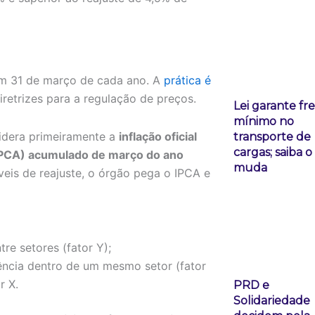
m 31 de março de cada ano. A
prática é
iretrizes para a regulação de preços.
Lei garante fr
mínimo no
idera primeiramente a
inflação oficial
transporte de
cargas; saiba 
IPCA) acumulado de março do ano
muda
veis de reajuste, o órgão pega o IPCA e
tre setores (fator Y);
ência dentro de um mesmo setor (fator
r X.
PRD e
Solidariedade