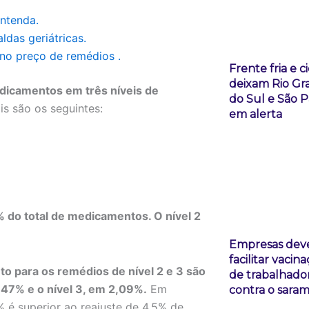
entenda.
ldas geriátricas.
no preço de remédios .
Frente fria e c
deixam Rio Gr
dicamentos em três níveis de
do Sul e São 
is são os seguintes:
em alerta
% do total de medicamentos. O nível 2
Empresas de
facilitar vacin
o para os remédios de nível 2 e 3 são
de trabalhado
,47% e o nível 3, em 2,09%.
Em
contra o sara
 é superior ao reajuste de 4,5% de