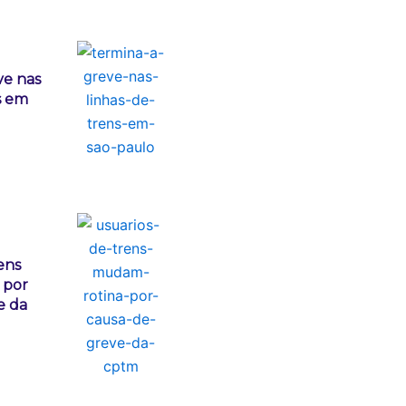
ve nas
s em
ens
 por
e da