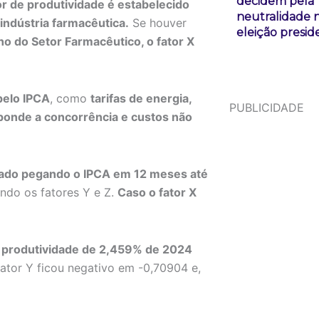
decidem pela
or de produtividade é estabelecido
neutralidade 
ndústria farmacêutica.
Se houver
eleição presid
ho do Setor Farmacêutico, o fator X
pelo IPCA
, como
tarifas de energia,
PUBLICIDADE
sponde a concorrência e custos não
lado pegando o IPCA em 12 meses até
ando os fatores Y e Z.
Caso o fator X
 produtividade de 2,459% de 2024
fator Y ficou negativo em -0,70904 e,