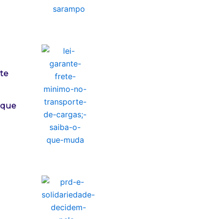
ete
o que