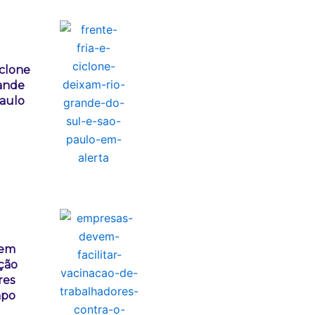
iclone
ande
Paulo
vem
ação
res
mpo