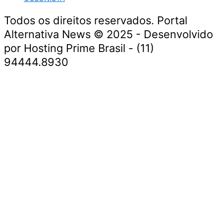
Todos os direitos reservados. Portal
Alternativa News © 2025 - Desenvolvido
por Hosting Prime Brasil - (11)
94444.8930
Economia e Negócios
Educação e Carreiras
Segurança e Justiça
Política
Saúde e Bem-Estar
Meio Ambiente e Sustentabilidade
Economia e Negócios
Educação e Carreiras
Segurança e Justiça
Política