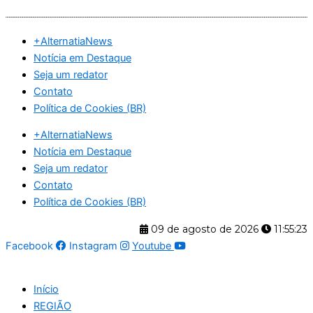
Ir
para
+AlternatiaNews
o
Notícia em Destaque
conteúdo
Seja um redator
Contato
Política de Cookies (BR)
+AlternatiaNews
Notícia em Destaque
Seja um redator
Contato
Política de Cookies (BR)
09 de agosto de 2026
11:55:24
Facebook
Instagram
Youtube
Início
REGIÃO