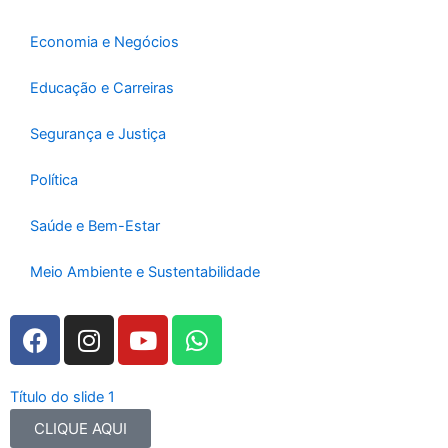
k
a
-
m
Economia e Negócios
f
Educação e Carreiras
Segurança e Justiça
Política
Saúde e Bem-Estar
Meio Ambiente e Sustentabilidade
F
I
Y
W
a
n
o
h
c
s
u
a
e
t
t
t
Título do slide 1
b
a
u
s
CLIQUE AQUI