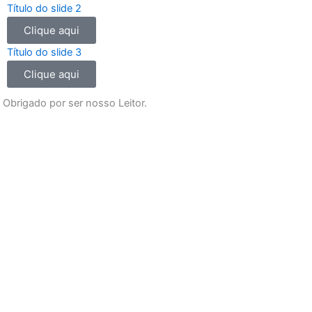
o
g
b
a
Título do slide 2
o
r
e
p
Clique aqui
k
a
p
m
Título do slide 3
Clique aqui
Obrigado por ser nosso Leitor.