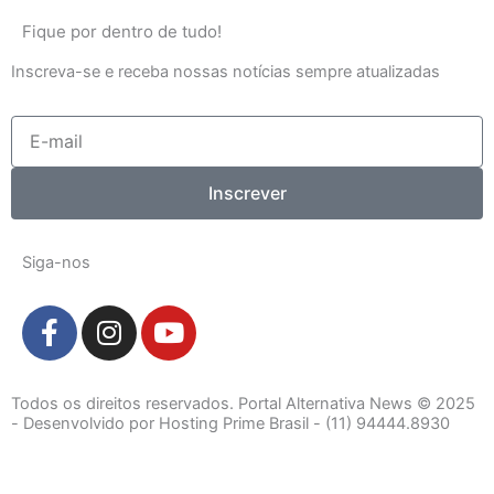
Fique por dentro de tudo!
Inscreva-se e receba nossas notícias sempre atualizadas
E-
mail
Inscrever
Siga-nos
F
I
Y
a
n
o
c
s
u
e
t
t
Todos os direitos reservados. Portal Alternativa News © 2025
b
a
u
- Desenvolvido por Hosting Prime Brasil - (11) 94444.8930
o
g
b
o
r
e