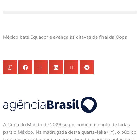
Ir
para
o
conteúdo
México bate Equador e avança às oitavas de final da Copa
A Copa do Mundo de 2026 segue como um conto de fadas
para o México. Na madrugada desta quarta-feira (1º), o público
teve que aguardar por uma hora além do esperado antes de a