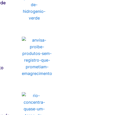
rde
to