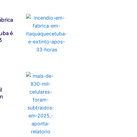
ábrica
uba é
3
l
am