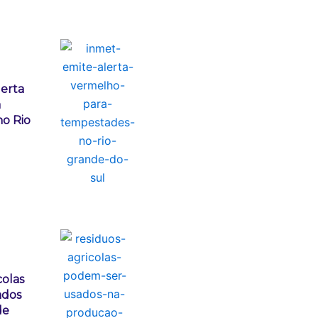
lerta
a
o Rio
colas
ados
de