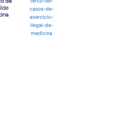
ço de
ício
cina