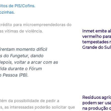
itos de PIS/Cofins.
ozinhas.
 crédito para microempreendedoras do
s vítimas de violência.
Inmet emite a
vermelho par
tempestades n
Grande do Sul
frentam momento difícil
s do Fungetur, dando
epois, voltar a arcar com as
edida durante o Fórum
o Pessoa (PB).
Resíduos agrí
lém da possibilidade de pedir a
podem ser us
 as interessadas poderão solicitar que
na produção 