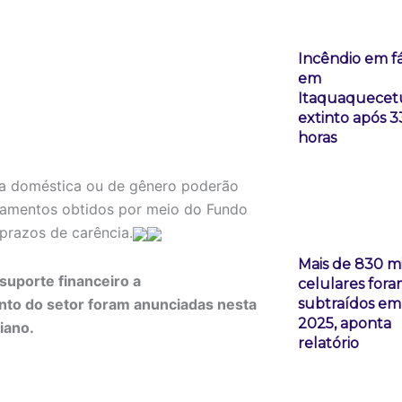
Incêndio em f
em
Itaquaquecet
extinto após 3
horas
cia doméstica ou de gênero poderão
iamentos obtidos por meio do Fundo
prazos de carência.
Mais de 830 mi
suporte financeiro a
celulares for
nto do setor foram anunciadas nesta
subtraídos em
2025, aponta
iano.
relatório