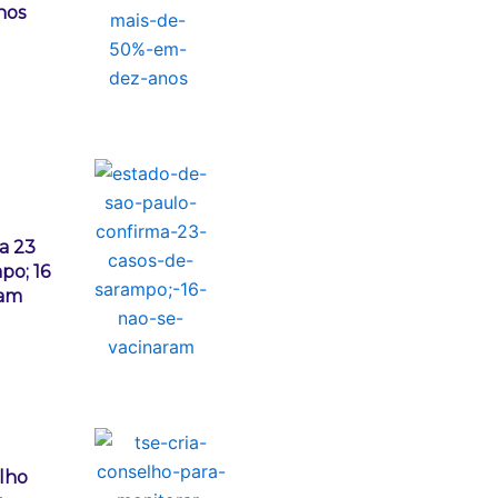
nos
a 23
po; 16
ram
elho