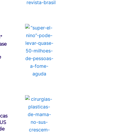
”
ase
e
icas
SUS
de