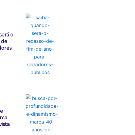
será o
 de
dores
 e
rca
ista