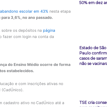
50% em dez a
 abandono escolar em 43%
nesta etapa
u para 3,6%, no ano passado.
s sobre os depósitos na
página
io fazer com login na conta da
Estado de São
Paulo confirm
casos de saram
não se vacina
nça do Ensino Médio ocorre de forma
tos estabelecidos.
ducação e com inscrições ativas no
l (CadÚnico).
TSE cria cons
m cadastro ativo no CadÚnico até a