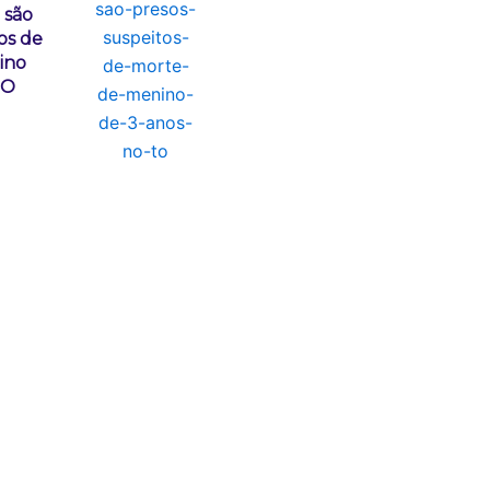
 são
os de
ino
TO