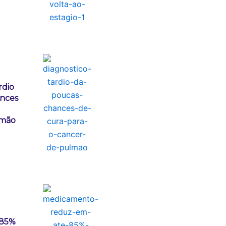
rdio
ances
lmão
 85%