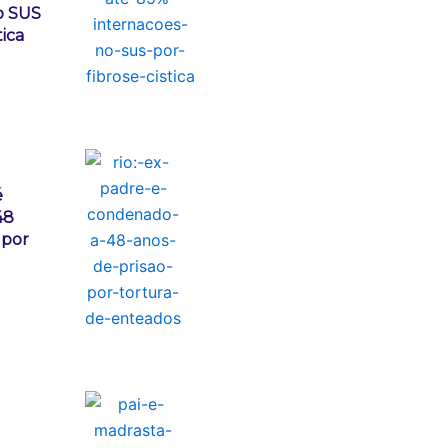
o SUS
tica
é
48
 por