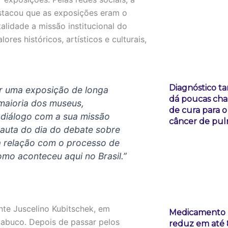
stacou que as exposições eram o
lidade a missão institucional do
ores históricos, artísticos e culturais,
Diagnóstico ta
er uma exposição de longa
dá poucas ch
 maioria dos museus,
de cura para o
 diálogo com a sua missão
câncer de pu
pauta do dia do debate sobre
sua relação com o processo de
mo aconteceu aqui no Brasil.”
nte Juscelino Kubitschek, em
Medicamento
abuco. Depois de passar pelos
reduz em até