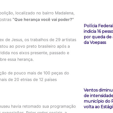
olição, localizado no bairro Madalena,
mostras
“Que herança você vai poder?”
Polícia Federa
indicia 16 pess
por queda de 
x de Jesus, os trabalhos de 29 artistas
da Voepass
stou ao povo preto brasileiro após a
vidida nos eixos presente, passado e
obre essa herança.
eleção de pouco mais de 100 peças do
ais de 20 etnias de 12 países
Ventos dimin
de intensidade
município do 
 museu havia retomado sua programação
volta ao Estági
r exposições. Pelas redes sociais, a