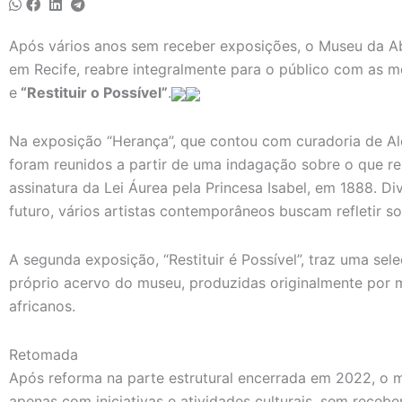
Após vários anos sem receber exposições, o Museu da Ab
em Recife, reabre integralmente para o público com as 
e
“Restituir o Possível”
.
Na exposição “Herança”, que contou com curadoria de Ale
foram reunidos a partir de uma indagação sobre o que re
assinatura da Lei Áurea pela Princesa Isabel, em 1888. Di
futuro, vários artistas contemporâneos buscam refletir s
A segunda exposição, “Restituir é Possível”, traz uma s
próprio acervo do museu, produzidas originalmente por m
africanos.
Retomada
Após reforma na parte estrutural encerrada em 2022, o
apenas com iniciativas e atividades culturais, sem recebe