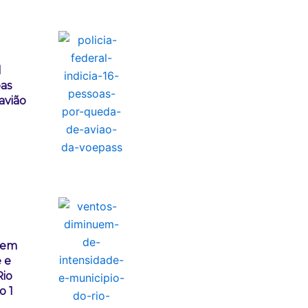
l
oas
avião
uem
 e
Rio
o 1