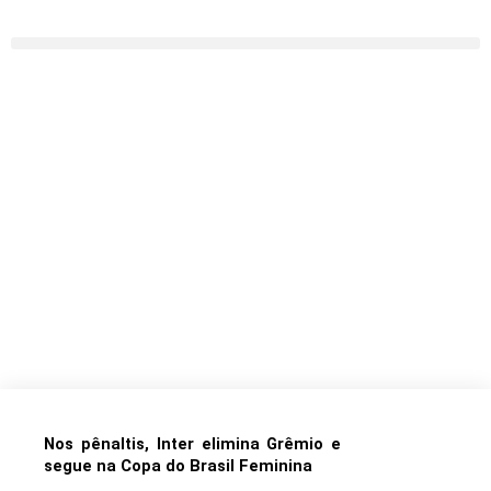
Ir
para
o
conteúdo
Nos pênaltis, Inter elimina Grêmio e
segue na Copa do Brasil Feminina