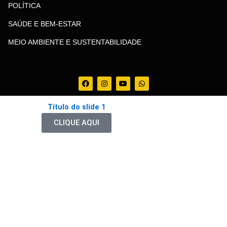
POLÍTICA
SAÚDE E BEM-ESTAR
MEIO AMBIENTE E SUSTENTABILIDADE
F
I
Y
W
a
n
o
h
c
s
u
a
e
t
t
t
Título do slide 1
b
a
u
s
o
g
b
a
o
r
e
p
CLIQUE AQUI
k
a
p
m