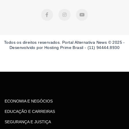
F
I
Y
a
n
o
c
s
u
e
t
t
b
a
u
o
g
b
o
r
e
Todos os direitos reservados. Portal Alternativa News © 2025 -
k
a
-
m
Desenvolvido por Hosting Prime Brasil - (11) 94444.8930
f
ECONOMIA E NEGÓCIOS
EDUCAÇÃO E CARREIRAS
SEGURANÇA E JUSTIÇA