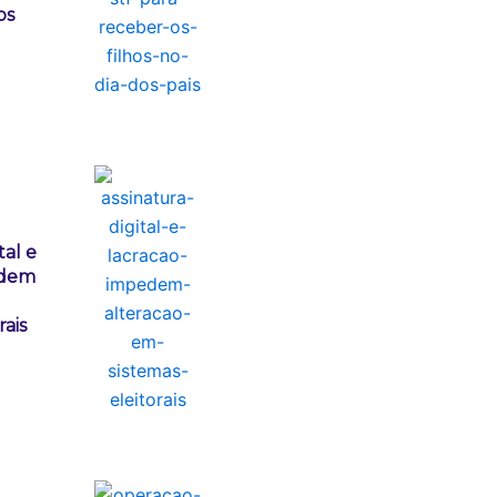
os
tal e
edem
rais