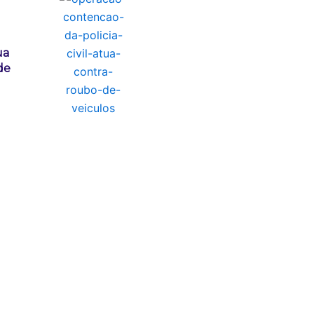
ua
de