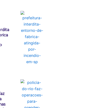
rdita
rica
P
faz
a
nas