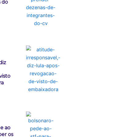
s do
diz
visto
ra
e ao
ber os