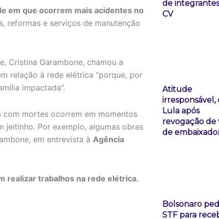
de integrante
dade em que ocorrem mais acidentes no
CV
as, reformas e serviços de manutenção
ee, Cristina Garambone, chamou a
 relação à rede elétrica “porque, por
amília impactada”.
Atitude
irresponsável, 
Lula após
ntes com mortes ocorrem em momentos
revogação de 
 jeitinho. Por exemplo, algumas obras
de embaixado
rambone, em entrevista à
Agência
ealizar trabalhos na rede elétrica.
Bolsonaro ped
STF para rece