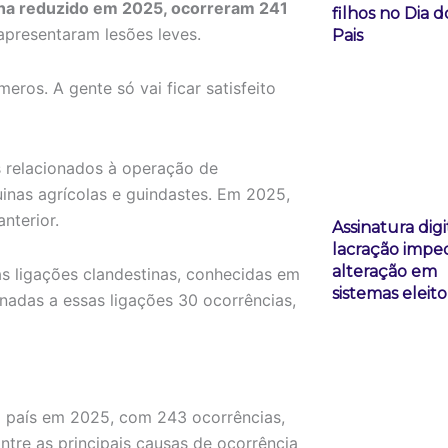
ha reduzido em 2025, ocorreram 241
filhos no Dia d
 apresentaram lesões leves.
Pais
eros. A gente só vai ficar satisfeito
 relacionados à operação de
uinas agrícolas e guindastes. Em 2025,
nterior.
Assinatura digi
lacração imp
alteração em
as ligações clandestinas, conhecidas em
sistemas eleito
nadas a essas ligações 30 ocorrências,
o país em 2025, com 243 ocorrências,
ntre as principais causas de ocorrência