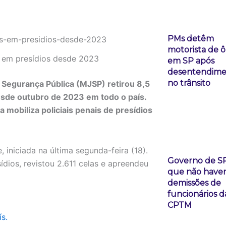
PMs detêm
motorista de 
s em presídios desde 2023
em SP após
desentendime
no trânsito
e Segurança Pública (MJSP) retirou 8,5
esde outubro de 2023 em todo o país.
a mobiliza policiais penais de presídios
 iniciada na última segunda-feira (18).
Governo de SP
dios, revistou 2.611 celas e apreendeu
que não have
demissões de
funcionários d
CPTM
s.