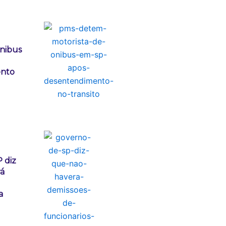
ônibus
nto
 diz
rá
a