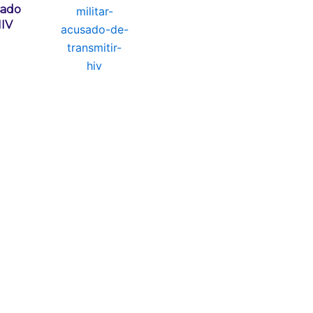
sado
HIV