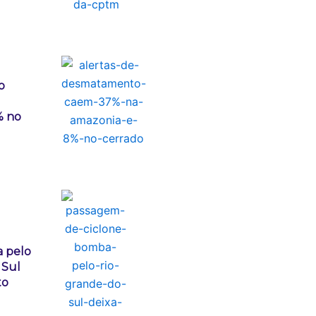
o
% no
 pelo
 Sul
to