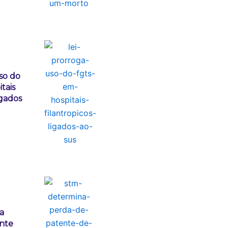
so do
tais
igados
a
nte