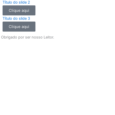
o
g
b
a
Título do slide 2
o
r
e
p
Clique aqui
k
a
p
m
Título do slide 3
Clique aqui
Obrigado por ser nosso Leitor.