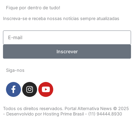
Fique por dentro de tudo!
Inscreva-se e receba nossas notícias sempre atualizadas
E-
mail
Inscrever
Siga-nos
F
I
Y
a
n
o
c
s
u
e
t
t
Todos os direitos reservados. Portal Alternativa News © 2025
b
a
u
- Desenvolvido por Hosting Prime Brasil - (11) 94444.8930
o
g
b
o
r
e