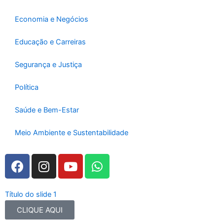
k
a
-
m
Economia e Negócios
f
Educação e Carreiras
Segurança e Justiça
Política
Saúde e Bem-Estar
Meio Ambiente e Sustentabilidade
F
I
Y
W
a
n
o
h
c
s
u
a
e
t
t
t
Título do slide 1
b
a
u
s
CLIQUE AQUI