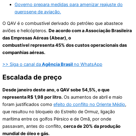
Governo prepara medidas para amenizar reajuste do
querosene de aviação.
O QAV é o combustível derivado do petróleo que abastece
aviões e helicópteros.
De acordo com a Associação Brasileira
das Empresas Aéreas (Abear), o
combustível representa 45% dos custos operacionais das
companhias aéreas.
>> Siga o canal da
Agência Brasil
no WhatsApp
Escalada de preço
Desde janeiro deste ano, o QAV sobe 54,5%, o que
representa R$ 1,98 por litro.
Os aumentos de abril e maio
foram justificados como
efeito do conflito no Oriente Médio
,
que resultou no bloqueio do Estreito de Ormuz, ligação
marítima entre os golfos Pérsico e de Omã, por onde
passavam, antes do conflito,
cerca de 20% da produção
mundial de óleo e gás.