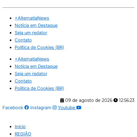
Ir
para
+AlternatiaNews
o
Notícia em Destaque
conteúdo
Seja um redator
Contato
Política de Cookies (BR)
+AlternatiaNews
Notícia em Destaque
Seja um redator
Contato
Política de Cookies (BR)
09 de agosto de 2026
12:56:24
Facebook
Instagram
Youtube
Início
REGIÃO