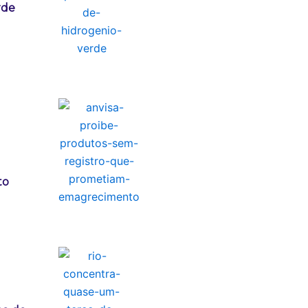
rde
to