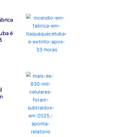
ábrica
uba é
3
l
am