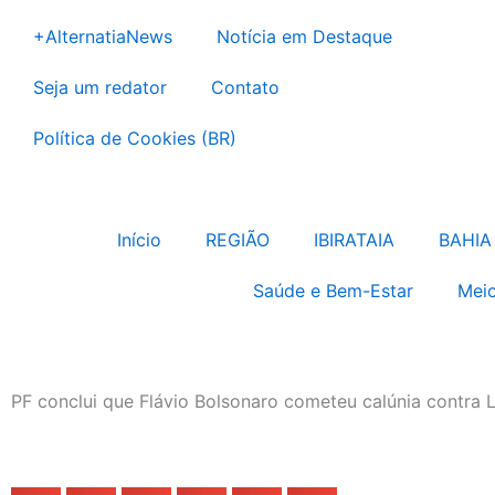
Ir
+AlternatiaNews
Notícia em Destaque
para
o
Seja um redator
Contato
conteúdo
Política de Cookies (BR)
Início
REGIÃO
IBIRATAIA
BAHIA
Saúde e Bem-Estar
Meio
PF conclui que Flávio Bolsonaro cometeu calúnia contra L