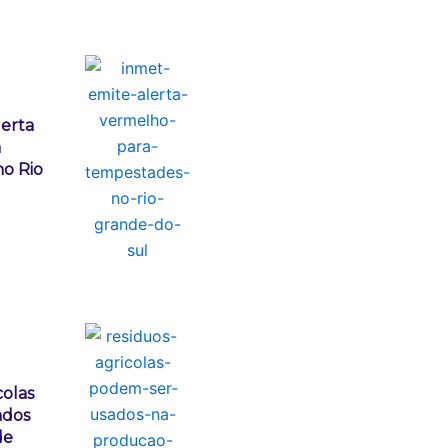
lerta
a
o Rio
colas
ados
de