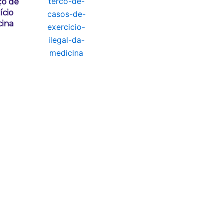
ço de
ício
cina