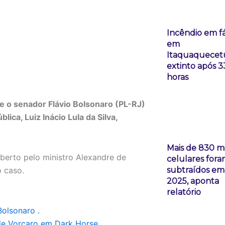
Incêndio em f
em
Itaquaquecet
extinto após 3
horas
ue o senador Flávio Bolsonaro (PL-RJ)
ica, Luiz Inácio Lula da Silva,
Mais de 830 mi
aberto pelo ministro Alexandre de
celulares for
o caso.
subtraídos em
2025, aponta
relatório
Bolsonaro .
e Vorcaro em Dark Horse.